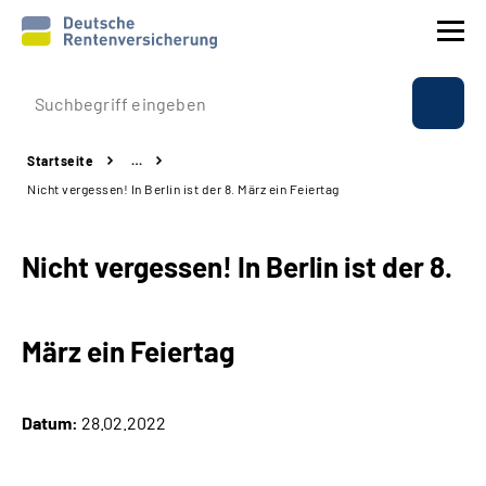
Prävention
Startseite
…
Reha
Nicht vergessen! In Berlin ist der ­­8. März ein Feiertag
Rente
Nicht vergessen! In Berlin ist der ­­8.
Beratung & Kontakt
März ein Feiertag
Experten
Über uns & Presse
Datum:
28.02.2022
Online-Services