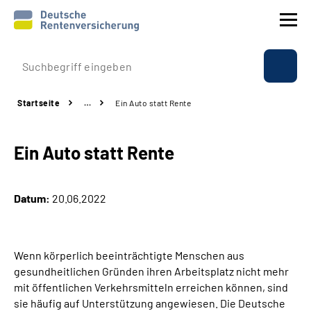
Prävention
Startseite
…
Ein Auto statt Rente
Reha
Ein Auto statt Rente
Rente
Beratung & Kontakt
Datum:
20.06.2022
Experten
Wenn körperlich beeinträchtigte Menschen aus
Über uns & Presse
gesundheitlichen Gründen ihren Arbeitsplatz nicht mehr
mit öffentlichen Verkehrsmitteln erreichen können, sind
sie häufig auf Unterstützung angewiesen. Die Deutsche
Online-Services