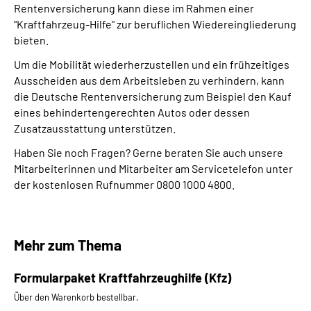
Rentenversicherung kann diese im Rahmen einer
"Kraftfahrzeug-Hilfe" zur beruflichen Wiedereingliederung
Suche
bieten.
Um die Mobilität wiederherzustellen und ein frühzeitiges
Language
Ausscheiden aus dem Arbeitsleben zu verhindern, kann
die Deutsche Rentenversicherung zum Beispiel den Kauf
Inhalte in Gebärdensprache (DGS)
eines behindertengerechten Autos oder dessen
Zusatzausstattung unterstützen.
Leichte Sprache
Haben Sie noch Fragen? Gerne beraten Sie auch unsere
Mitarbeiterinnen und Mitarbeiter am Servicetelefon unter
der kostenlosen Rufnummer 0800 1000 4800.
Mein Kundenportal
Mehr zum Thema
Formularpaket Kraftfahrzeughilfe (Kfz)
Über den Warenkorb bestellbar.