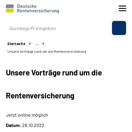
Prävention
Startseite
…
Reha
Unsere Vorträge rund um die Rentenversicherung
Rente
Unsere Vorträge rund um die
Beratung & Kontakt
Rentenversicherung
Experten
Über uns & Presse
Jetzt online möglich
Datum:
28.10.2022
Online-Services