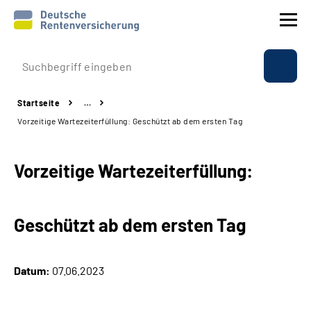
Prävention
Startseite
…
Reha
Vorzeitige Wartezeiterfüllung: Geschützt ab dem ersten Tag
Rente
Vorzeitige Wartezeiterfüllung:
Beratung & Kontakt
Geschützt ab dem ersten Tag
Experten
Über uns & Presse
Datum:
07.06.2023
Online-Services