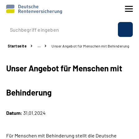
Prävention
Startseite
…
Unser Angebot für Menschen mit Behinderung
Reha
Unser Angebot für Menschen mit
Rente
Beratung & Kontakt
Behinderung
Experten
Datum:
31.01.2024
Über uns & Presse
Für Menschen mit Behinderung stellt die Deutsche
Online-Services