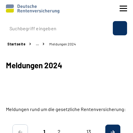
Prävention
Startseite
…
Meldungen 2024
Reha
Meldungen 2024
Rente
Beratung & Kontakt
Experten
Meldungen rund um die gesetzliche Rentenversicherung:
Über uns & Presse
2
…
13
Online-Services
1