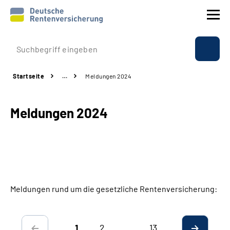
Prävention
Startseite
…
Meldungen 2024
Reha
Meldungen 2024
Rente
Beratung & Kontakt
Experten
Meldungen rund um die gesetzliche Rentenversicherung:
Über uns & Presse
2
…
13
Online-Services
1