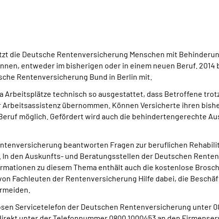
tützt die Deutsche Rentenversicherung Menschen mit Behinderu
önnen, entweder im bisherigen oder in einem neuen Beruf. 2014 
utsche Rentenversicherung Bund in Berlin mit.
 Arbeitsplätze technisch so ausgestattet, dass Betroffene tro
r Arbeitsassistenz übernommen. Können Versicherte ihren bish
 Beruf möglich. Gefördert wird auch die behindertengerechte Au
tenversicherung beantworten Fragen zur beruflichen Rehabilita
ng. In den Auskunfts- und Beratungsstellen der Deutschen Rent
nformationen zu diesem Thema enthält auch die kostenlose Broschü
n Fachleuten der Rentenversicherung Hilfe dabei, die Beschäfti
ermeiden.
en Servicetelefon der Deutschen Rentenversicherung unter 080
 direkt unter der Telefonnummer 0800 1000453 an den Firmens