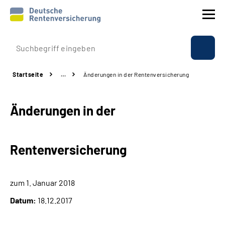
Prävention
Startseite
…
Änderungen in der Rentenversicherung
Reha
Änderungen in der
Rente
Beratung & Kontakt
Rentenversicherung
Experten
zum 1. Januar 2018
Über uns & Presse
Datum:
18.12.2017
Online-Services