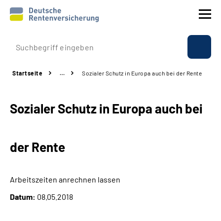
Prävention
Startseite
…
Sozialer Schutz in Europa auch bei der Rente
Reha
Sozialer Schutz in Europa auch bei
Rente
Beratung & Kontakt
der Rente
Experten
Arbeitszeiten anrechnen lassen
Über uns & Presse
Datum:
08.05.2018
Online-Services