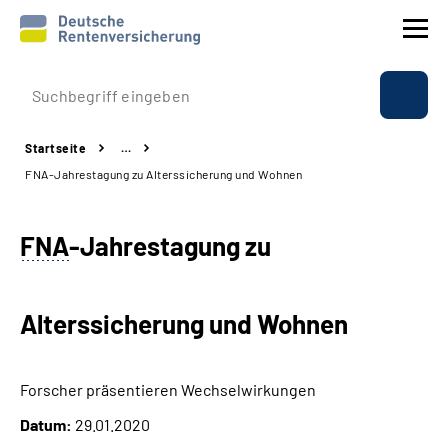
Prävention
Startseite
…
Reha
FNA-Jahrestagung zu Alterssicherung und Wohnen
Rente
FNA
-Jahrestagung zu
Beratung & Kontakt
Alterssicherung und Wohnen
Experten
Über uns & Presse
Forscher präsentieren Wechselwirkungen
Datum:
29.01.2020
Online-Services