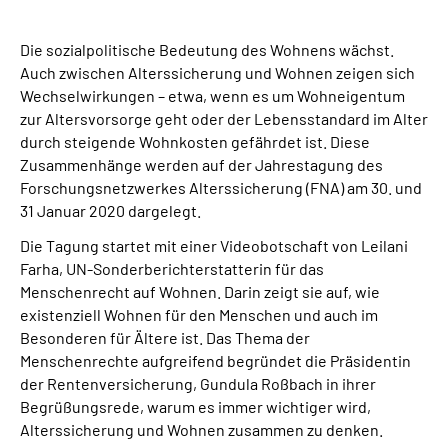
Suche
Die sozialpolitische Bedeutung des Wohnens wächst.
Auch zwischen Alterssicherung und Wohnen zeigen sich
Wechselwirkungen – etwa, wenn es um Wohneigentum
Language
zur Altersvorsorge geht oder der Lebensstandard im Alter
durch steigende Wohnkosten gefährdet ist. Diese
Inhalte in Gebärdensprache (DGS)
Zusammenhänge werden auf der Jahrestagung des
Forschungsnetzwerkes Alterssicherung (FNA) am 30. und
Leichte Sprache
31 Januar 2020 dargelegt.
Die Tagung startet mit einer Videobotschaft von Leilani
Farha, UN-Sonderberichterstatterin für das
Menschenrecht auf Wohnen. Darin zeigt sie auf, wie
Mein Kundenportal
existenziell Wohnen für den Menschen und auch im
Besonderen für Ältere ist. Das Thema der
Menschenrechte aufgreifend begründet die Präsidentin
der Rentenversicherung, Gundula Roßbach in ihrer
Begrüßungsrede, warum es immer wichtiger wird,
Alterssicherung und Wohnen zusammen zu denken.