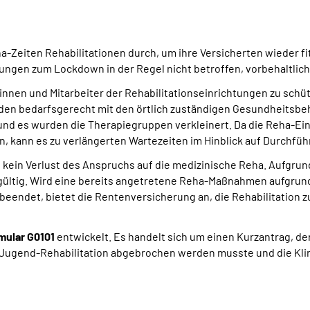
-Zeiten Rehabilitationen durch, um ihre Versicherten wieder fi
lungen zum Lockdown in der Regel nicht betroffen, vorbehaltli
rinnen und Mitarbeiter der Rehabilitationseinrichtungen zu sch
den bedarfsgerecht mit den örtlich zuständigen Gesundheitsbeh
und es wurden die Therapiegruppen verkleinert. Da die Reha-E
, kann es zu verlängerten Wartezeiten im Hinblick auf Durchfüh
t kein Verlust des Anspruchs auf die medizinische Reha. Aufgr
gültig. Wird eine bereits angetretene Reha-Maßnahmen aufgru
eendet, bietet die Rentenversicherung an, die Rehabilitation z
mular G0101
entwickelt. Es handelt sich um einen Kurzantrag, 
ugend-Rehabilitation abgebrochen werden musste und die Klini