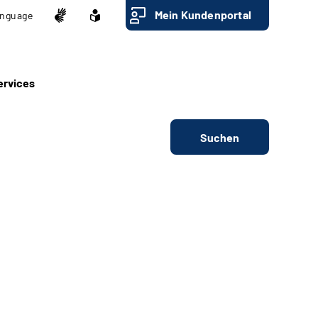
Mein Kundenportal
nguage
ervices
Suchen