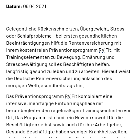
Datum:
06.04.2021
Suche
Gelegentliche Rückenschmerzen, Übergewicht, Stress-
Language
oder Schlafprobleme – bei ersten gesundheitlichen
Beeinträchtigungen hilft die Rentenversicherung mit
Inhalte in Gebärdensprache (DGS)
ihrem kostenfreien Präventionsprogramm
RV
Fit. Mit
Trainingselementen zu Bewegung, Ernährung und
Stressbewältigung soll es Beschäftigten helfen,
Leichte Sprache
langfristig gesund zu leben und zu arbeiten. Hierauf weist
die Deutsche Rentenversicherung anlässlich des
morgigen Weltgesundheitstags hin.
Mein Kundenportal
Das Präventionsprogramm
RV
Fit kombiniert eine
intensive, mehrtägige Einführungsphase mit
berufsbegleitenden regelmäßigen Trainingseinheiten vor
Ort. Das Programm ist damit ein Gewinn sowohl für die
Beschäftigten selbst sowie auch für ihre Arbeitgeber.
Gesunde Beschäftigte haben weniger Krankheitszeiten,