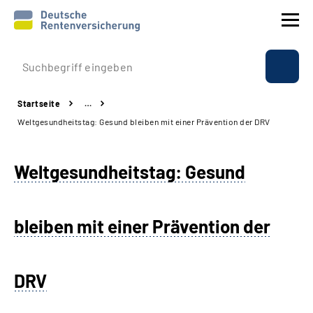
Prävention
Startseite
…
Reha
Weltgesundheitstag: Gesund bleiben mit einer Prävention der DRV
Rente
Weltgesundheitstag: Gesund
Beratung & Kontakt
bleiben mit einer Prävention der
Experten
Über uns & Presse
DRV
Online-Services