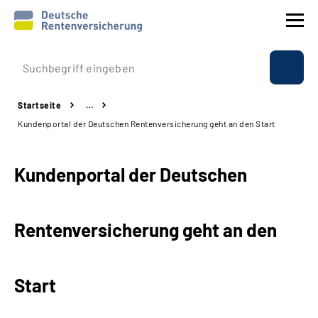
Prävention
Startseite
…
Reha
Kundenportal der Deutschen Rentenversicherung geht an den Start
Rente
Kundenportal der Deutschen
Beratung & Kontakt
Rentenversicherung geht an den
Experten
Über uns & Presse
Start
Online-Services