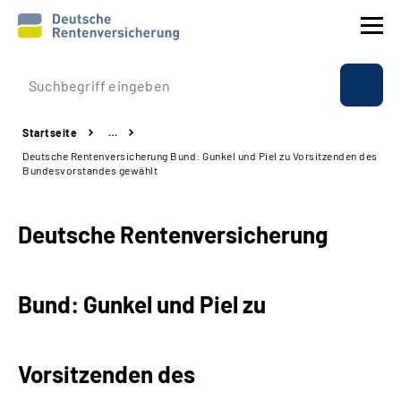
Prävention
Startseite
…
Reha
Deutsche Rentenversicherung Bund: Gunkel und Piel zu Vorsitzenden des
Bundesvorstandes gewählt
Rente
Deutsche Rentenversicherung
Beratung & Kontakt
Experten
Bund: Gunkel und Piel zu
Über uns & Presse
Vorsitzenden des
Online-Services