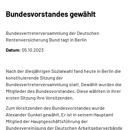
Bundesvorstandes gewählt
Suche
Language
Bundesvertreterversammlung der Deutschen
Rentenversicherung Bund tagt in Berlin
Inhalte in Gebärdensprache (DGS)
Datum:
05.10.2023
Leichte Sprache
Nach der diesjährigen Sozialwahl fand heute in Berlin die
konstituierende Sitzung der
Bundesvertreterversammlung statt. Gewählt wurden die
Mein Kundenportal
Mitglieder des Bundesvorstandes. Diese wählten in ihrer
ersten Sitzung ihre Vorsitzenden.
Zum Vorsitzenden des Bundesvorstandes wurde
Alexander Gunkel gewählt. Er ist in seinem Hauptamt
Mitglied der Hauptgeschäftsführung der
Bundesvereinigung der Deutschen Arbeitgeberverbände