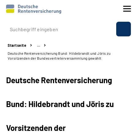
Prävention
Startseite
…
Reha
Deutsche Rentenversicherung Bund: Hildebrandt und Jöris zu
Vorsitzenden der Bundesvertreterversammlung gewählt
Rente
Deutsche Rentenversicherung
Beratung & Kontakt
Experten
Bund: Hildebrandt und Jöris zu
Über uns & Presse
Vorsitzenden der
Online-Services