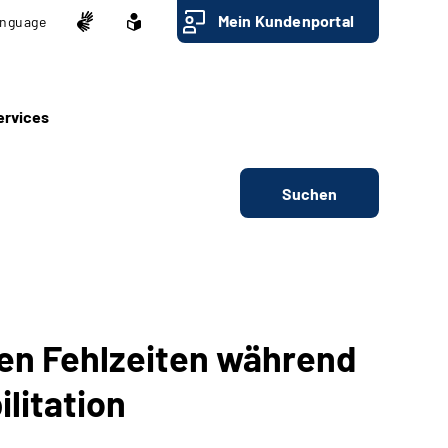
Mein Kundenportal
nguage
ervices
Suchen
en Fehlzeiten während
litation