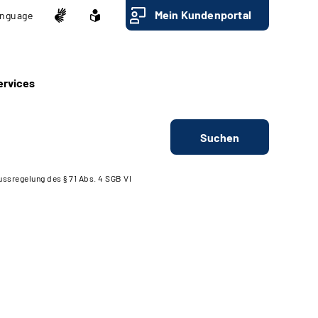
Mein Kundenportal
nguage
ervices
Suchen
ssregelung des § 71 Abs. 4 SGB VI