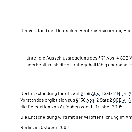
Der Vorstand der Deutschen Rentenversicherung Bund
Unter die Ausschlussregelung des
§
71
Abs.
4
SGB V
unerheblich, ob die als ruhegehaltfähig anerkann
Die Entscheidung beruht auf
§
138
Abs.
1 Satz 2
Nr.
4,
A
Vorstandes ergibt sich aus
§
138
Abs.
2 Satz 2
SGB VI
,
§
die Delegation von Aufgaben vom 1. Oktober 2005.
Die Entscheidung wird mit der Veröffentlichung im A
Berlin, im Oktober 2006