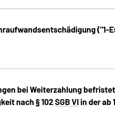
hraufwandsentschädigung ("1-Eu
gen bei Weiterzahlung befriste
gkeit nach
§
102
SGB VI
in der ab 