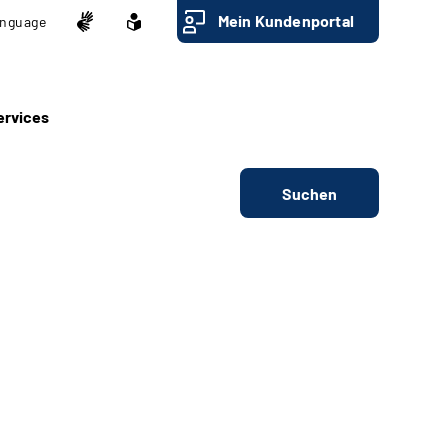
Mein Kundenportal
nguage
ervices
Suchen