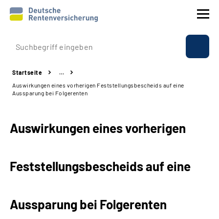
Prävention
Startseite
…
Reha
Auswirkungen eines vorherigen Feststellungsbescheids auf eine
Aussparung bei Folgerenten
Rente
Auswirkungen eines vorherigen
Beratung & Kontakt
Experten
Feststellungsbescheids auf eine
Über uns & Presse
Aussparung bei Folgerenten
Online-Services