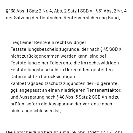
§ 138 Abs. 1 Satz 2 Nr. 4, Abs. 2 Satz 1 SGB VI, § 51 Abs. 2 Nr. 4
Suche
der Satzung der Deutschen Rentenversicherung Bund.
Language
Liegt einer Rente ein rechtswidriger
Inhalte in Gebärdensprache (DGS)
Feststellungsbescheid zugrunde, der nach § 45 SGB X
nicht zurückgenommen werden kann, sind bei
Leichte Sprache
Feststellung einer Folgerente die im rechtswidrigen
Feststellungsbescheid zu Unrecht festgestellten
Daten nicht zu berücksichtigen.
Zahlbetragsbesitzschutz zugunsten der Folgerente,
Mein Kundenportal
ggf. angepasst an einen niedrigeren Rentenartfaktor,
und Aussparung nach § 48 Abs. 3 Satz 2 SGB X sind zu
prüfen, sofern die Aussparung der Vorrente noch
nicht abgeschlossen ist.
Die Entscheidung beruht auf § 138 Abs. 1 Satz 2 Nr. 4, Abs.