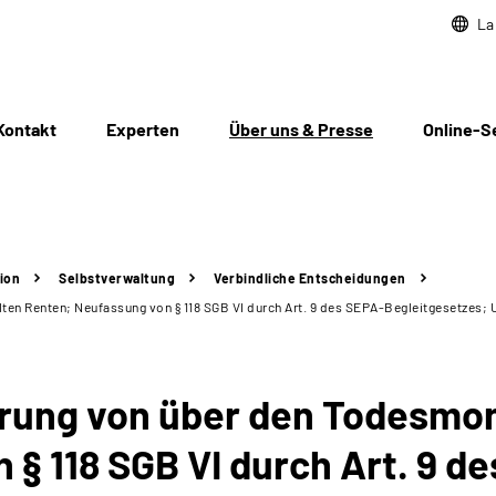
La
Kontakt
Experten
Über uns & Presse
Online-S
ion
Selbstverwaltung
Verbindliche Entscheidungen
en Renten; Neufassung von § 118 SGB VI durch Art. 9 des SEPA-Begleitgesetzes; Ur
rung von über den Todesmon
§ 118 SGB VI durch Art. 9 d