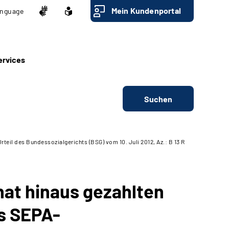
Mein Kundenportal
nguage
ervices
Suchen
teil des Bundessozialgerichts (BSG) vom 10. Juli 2012, Az.: B 13 R
at hinaus gezahlten
es SEPA-