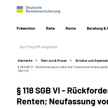
Prävention
Reha
Rente
Beratung & 
Startseite
Über uns & Presse
Struktur
und Organisat
§ 118 SGB VI - Rückforderung von über den Todesmonat hinaus gezahlt
105/11 R
§ 118 SGB VI -
Rückforde
Renten; Neufassung von 