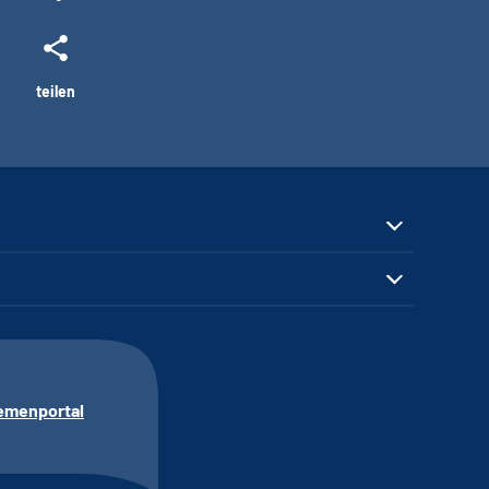
teilen
emenportal