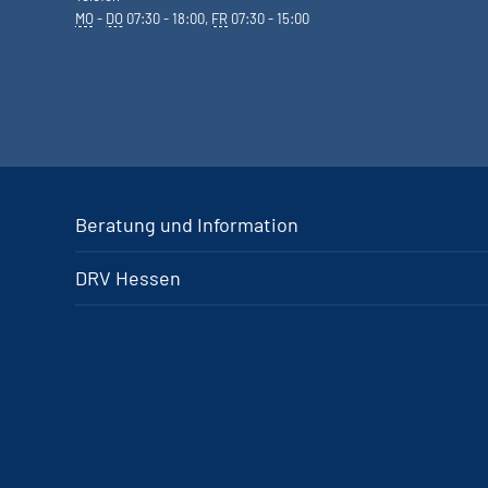
MO
-
DO
07:30 - 18:00,
FR
07:30 - 15:00
Beratung und Information
DRV Hessen