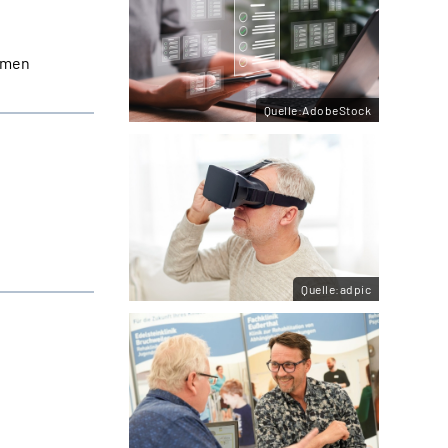
hmen
Quelle:AdobeStock
Quelle:adpic