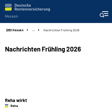
DRV
Hessen
…
Nachrichten Frühling 2026
Online-Services
Beratung und Kontakt
Nachrichten Frühling 2026
Reha-Kliniken
Karriere
Magazine
Reha wirkt
Über uns
Reha