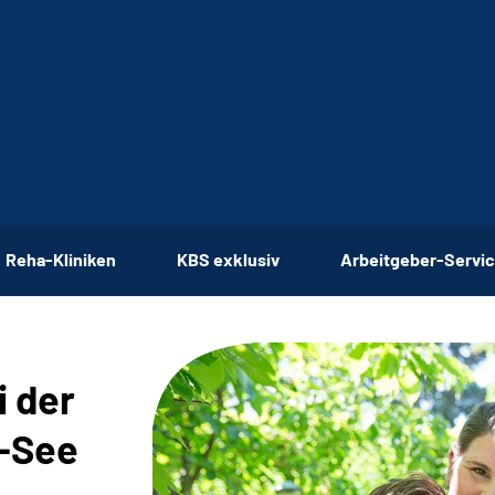
Reha-Kliniken
KBS exklusiv
Arbeitgeber-Servi
i der
-See