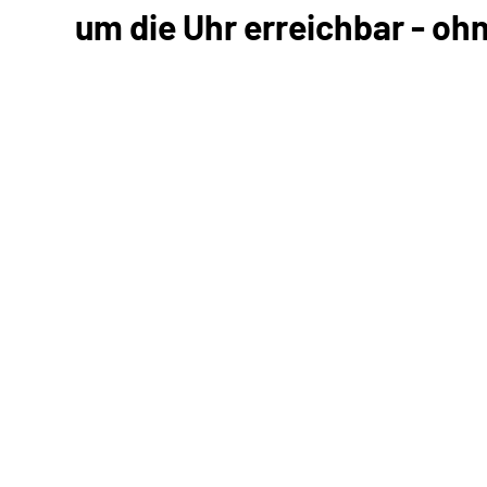
um die Uhr erreichbar - oh
Kommunikation mit uns
Unterlagen einreichen
Informationen anfordern