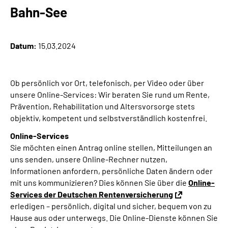
Online-Services
Bahn-See
Die DRV Knappschaft-Bahn-See in Deutscher
Datum:
15.03.2024
Gebärdensprache
Leichte Sprache
Ob persönlich vor Ort, telefonisch, per Video oder über
unsere Online-Services: Wir beraten Sie rund um Rente,
Suche
Prävention, Rehabilitation und Altersvorsorge stets
objektiv, kompetent und selbstverständlich kostenfrei.
Online-Services
Mein Kundenportal
Sie möchten einen Antrag online stellen, Mitteilungen an
uns senden, unsere Online-Rechner nutzen,
Informationen anfordern, persönliche Daten ändern oder
mit uns kommunizieren? Dies können Sie über die
Online-
Services der Deutschen Rentenversicherung
erledigen – persönlich, digital und sicher, bequem von zu
Hause aus oder unterwegs. Die Online-Dienste können Sie