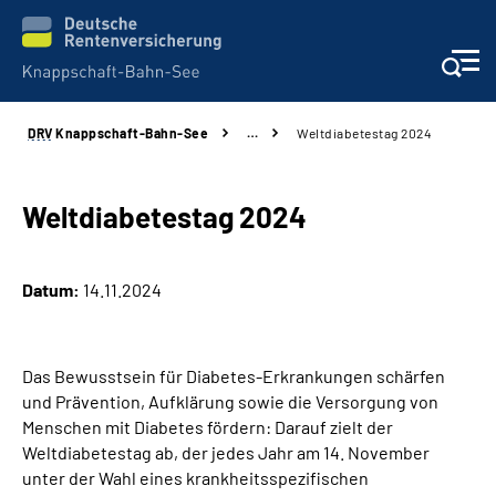
DRV
Knappschaft-Bahn-See
…
Weltdiabetestag 2024
Aktuelles & Presse
Beratung & Kontakt
Weltdiabetestag 2024
Reha-Kliniken
Datum:
14.11.2024
KBS exklusiv
Das Bewusstsein für Diabetes-Erkrankungen schärfen
Arbeitgeber-Services
und Prävention, Aufklärung sowie die Versorgung von
Menschen mit Diabetes fördern: Darauf zielt der
Über uns & Karriere
Weltdiabetestag ab, der jedes Jahr am 14. November
unter der Wahl eines krankheitsspezifischen