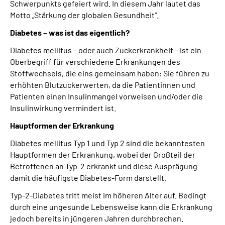
Schwerpunkts gefeiert wird. In diesem Jahr lautet das
Online-Services
Motto „Stärkung der globalen Gesundheit“.
Diabetes – was ist das eigentlich?
Die DRV Knappschaft-Bahn-See in Deutscher
Gebärdensprache
Diabetes mellitus – oder auch Zuckerkrankheit – ist ein
Oberbegriff für verschiedene Erkrankungen des
Stoffwechsels, die eins gemeinsam haben: Sie führen zu
Leichte Sprache
erhöhten Blutzuckerwerten, da die Patientinnen und
Patienten einen Insulinmangel vorweisen und/oder die
Suche
Insulinwirkung vermindert ist.
Hauptformen der Erkrankung
Diabetes mellitus Typ 1 und Typ 2 sind die bekanntesten
Mein Kundenportal
Hauptformen der Erkrankung, wobei der Großteil der
Betroffenen an Typ-2 erkrankt und diese Ausprägung
damit die häufigste Diabetes-Form darstellt.
Typ-2-Diabetes tritt meist im höheren Alter auf. Bedingt
durch eine ungesunde Lebensweise kann die Erkrankung
jedoch bereits in jüngeren Jahren durchbrechen.