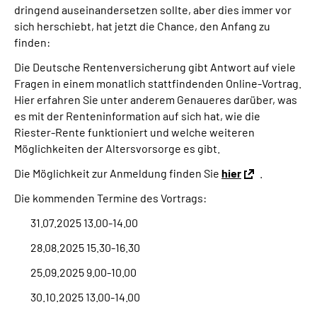
dringend auseinandersetzen sollte, aber dies immer vor
Online-Services
sich herschiebt, hat jetzt die Chance, den Anfang zu
finden:
Die DRV Knappschaft-Bahn-See in Deutscher
Gebärdensprache
Die Deutsche Rentenversicherung gibt Antwort auf viele
Fragen in einem monatlich stattfindenden Online-Vortrag.
Hier erfahren Sie unter anderem Genaueres darüber, was
Leichte Sprache
es mit der Renteninformation auf sich hat, wie die
Riester-Rente funktioniert und welche weiteren
Suche
Möglichkeiten der Altersvorsorge es gibt.
Die Möglichkeit zur Anmeldung finden Sie
hier
.
Die kommenden Termine des Vortrags:
Mein Kundenportal
31.07.2025 13.00-14.00
28.08.2025 15.30-16.30
25.09.2025 9.00-10.00
30.10.2025 13.00-14.00