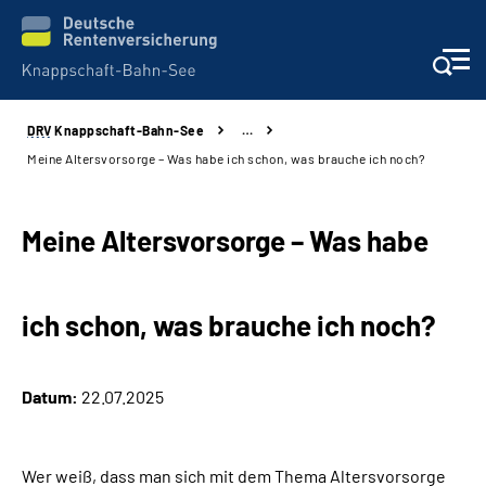
DRV
Knappschaft-Bahn-See
…
Aktuelles & Presse
Meine Altersvorsorge – Was habe ich schon, was brauche ich noch?
Beratung & Kontakt
Meine Altersvorsorge – Was habe
Reha-Kliniken
ich schon, was brauche ich noch?
KBS exklusiv
Arbeitgeber-Services
Datum:
22.07.2025
Über uns & Karriere
Wer weiß, dass man sich mit dem Thema Altersvorsorge