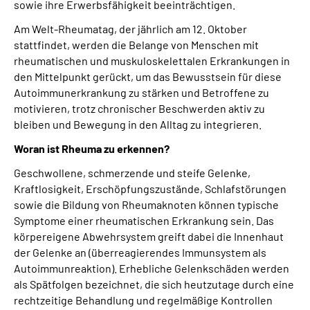
sowie ihre Erwerbsfähigkeit beeinträchtigen.
Online-Services
Am Welt-Rheumatag, der jährlich am 12. Oktober
stattfindet, werden die Belange von Menschen mit
Die DRV Knappschaft-Bahn-See in Deutscher
rheumatischen und muskuloskelettalen Erkrankungen in
Gebärdensprache
den Mittelpunkt gerückt, um das Bewusstsein für diese
Autoimmunerkrankung zu stärken und Betroffene zu
Leichte Sprache
motivieren, trotz chronischer Beschwerden aktiv zu
bleiben und Bewegung in den Alltag zu integrieren.
Suche
Woran ist Rheuma zu erkennen?
Geschwollene, schmerzende und steife Gelenke,
Kraftlosigkeit, Erschöpfungszustände, Schlafstörungen
Mein Kundenportal
sowie die Bildung von Rheumaknoten können typische
Symptome einer rheumatischen Erkrankung sein. Das
körpereigene Abwehrsystem greift dabei die Innenhaut
der Gelenke an (überreagierendes Immunsystem als
Autoimmunreaktion). Erhebliche Gelenkschäden werden
als Spätfolgen bezeichnet, die sich heutzutage durch eine
rechtzeitige Behandlung und regelmäßige Kontrollen