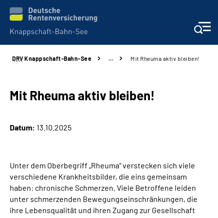
DRV
Knappschaft-Bahn-See
…
Mit Rheuma aktiv bleiben!
Aktuelles & Presse
Beratung & Kontakt
Mit Rheuma aktiv bleiben!
Reha-Kliniken
Datum:
13.10.2025
KBS exklusiv
Unter dem Oberbegriff „Rheuma“ verstecken sich viele
Arbeitgeber-Services
verschiedene Krankheitsbilder, die eins gemeinsam
haben: chronische Schmerzen. Viele Betroffene leiden
Über uns & Karriere
unter schmerzenden Bewegungseinschränkungen, die
ihre Lebensqualität und ihren Zugang zur Gesellschaft