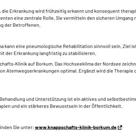
t, die Erkrankung wird frühzeitig erkannt und konsequent thera
ienten eine zentrale Rolle. Sie vermitteln den sicheren Umgang 
ng der Betroffenen.
nn eine pneumologische Rehabilitation sinnvoll sein. Ziel ist 
der Erkrankung langfristig zu stabilisieren.
afts-Klinik auf Borkum. Das Hochseeklima der Nordsee zeichne
 von Atemwegserkrankungen optimal. Ergänzt wird die Therapi
.
n Behandlung und Unterstützung ist ein aktives und selbstbesti
pien und ein stärkeres Bewusstsein in der Öffentlichkeit.
finden Sie unter:
www.knappschafts-klinik-borkum.de