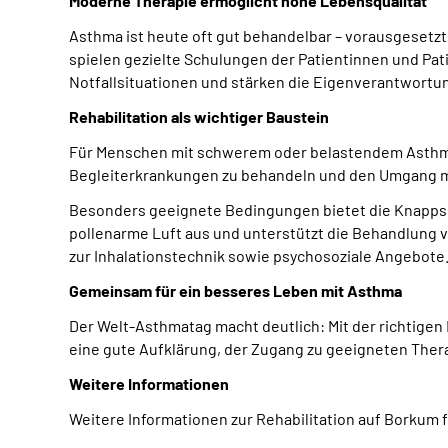
Moderne Therapie ermöglicht hohe Lebensqualität
Asthma ist heute oft gut behandelbar – vorausgesetz
spielen gezielte Schulungen der Patientinnen und Pat
Notfallsituationen und stärken die Eigenverantwortu
Rehabilitation als wichtiger Baustein
Für Menschen mit schwerem oder belastendem Asthma ka
Begleiterkrankungen zu behandeln und den Umgang mit 
Besonders geeignete Bedingungen bietet die Knappsch
pollenarme Luft aus und unterstützt die Behandlung
zur Inhalationstechnik sowie psychosoziale Angebote
Gemeinsam für ein besseres Leben mit Asthma
Der Welt-Asthmatag macht deutlich: Mit der richtige
eine gute Aufklärung, der Zugang zu geeigneten Thera
Weitere Informationen
Weitere Informationen zur Rehabilitation auf Borkum 