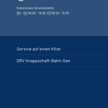
Kostenloses Servicetelefon
MO
-
DO
08:00 - 19:00,
FR
08:00 - 15:30
Service auf einen Klick
DRV Knappschaft-Bahn-See