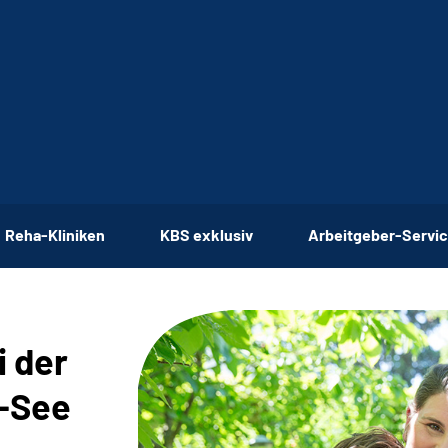
Reha-Kliniken
KBS exklusiv
Arbeitgeber-Servi
i der
-See