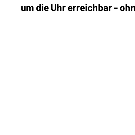
um die Uhr erreichbar - oh
Kommunikation mit uns
Unterlagen einreichen
Informationen anfordern