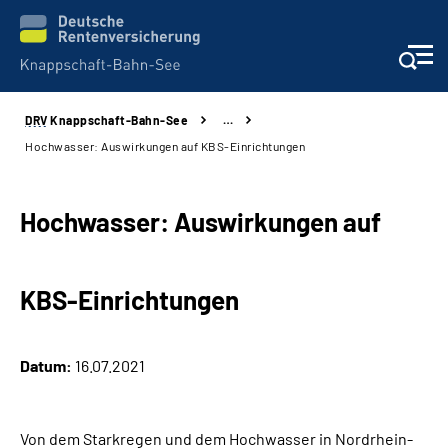
DRV
Knappschaft-Bahn-See
…
Aktuelles & Presse
Hochwasser: Auswirkungen auf KBS-Einrichtungen
Beratung & Kontakt
Hochwasser: Auswirkungen auf
Reha-Kliniken
KBS-Einrichtungen
KBS exklusiv
Arbeitgeber-Services
Datum:
16.07.2021
Über uns & Karriere
Von dem Starkregen und dem Hochwasser in Nordrhein-