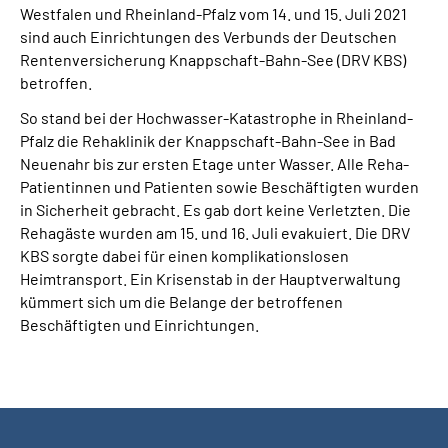
Westfalen und Rheinland-Pfalz vom 14. und 15. Juli 2021
Online-Services
sind auch Einrichtungen des Verbunds der Deutschen
Rentenversicherung Knappschaft-Bahn-See (DRV KBS)
Die DRV Knappschaft-Bahn-See in Deutscher
betroffen.
Gebärdensprache
So stand bei der Hochwasser-Katastrophe in Rheinland-
Pfalz die Rehaklinik der Knappschaft-Bahn-See in Bad
Leichte Sprache
Neuenahr bis zur ersten Etage unter Wasser. Alle Reha-
Patientinnen und Patienten sowie Beschäftigten wurden
Suche
in Sicherheit gebracht. Es gab dort keine Verletzten. Die
Rehagäste wurden am 15. und 16. Juli evakuiert. Die DRV
KBS sorgte dabei für einen komplikationslosen
Heimtransport. Ein Krisenstab in der Hauptverwaltung
Mein Kundenportal
kümmert sich um die Belange der betroffenen
Beschäftigten und Einrichtungen.