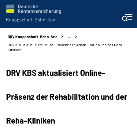
DRV
Knappschaft-Bahn-See
…
Aktuelles & Presse
DRV KBS aktualisiert Online-Präsenz der Rehabilitation und der Reha-
Kliniken
Beratung & Kontakt
DRV KBS aktualisiert Online-
Reha-Kliniken
KBS exklusiv
Präsenz der Rehabilitation und der
Arbeitgeber-Services
Reha-Kliniken
Über uns & Karriere