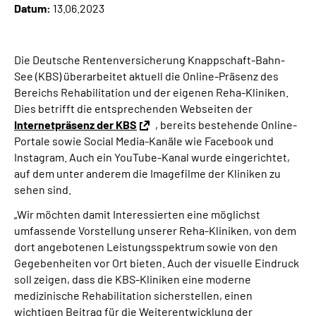
Datum:
13.06.2023
Online-Services
Die DRV Knappschaft-Bahn-See in Deutscher
Die Deutsche Rentenversicherung Knappschaft-Bahn-
Gebärdensprache
See (KBS) überarbeitet aktuell die Online-Präsenz des
Bereichs Rehabilitation und der eigenen Reha-Kliniken.
Leichte Sprache
Dies betrifft die entsprechenden Webseiten der
Internetpräsenz der KBS
, bereits bestehende Online-
Portale sowie Social Media-Kanäle wie Facebook und
Suche
Instagram. Auch ein YouTube-Kanal wurde eingerichtet,
auf dem unter anderem die Imagefilme der Kliniken zu
sehen sind.
Mein Kundenportal
„Wir möchten damit Interessierten eine möglichst
umfassende Vorstellung unserer Reha-Kliniken, von dem
dort angebotenen Leistungsspektrum sowie von den
Gegebenheiten vor Ort bieten. Auch der visuelle Eindruck
soll zeigen, dass die KBS-Kliniken eine moderne
medizinische Rehabilitation sicherstellen, einen
wichtigen Beitrag für die Weiterentwicklung der