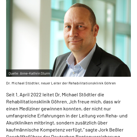
Online-Services
Inhalte in Gebärdensprache (DGS)
Leichte Sprache
Suche
Quelle:
Anne-Kathrin Sturm
Mein Kundenportal
Dr. Michael Stödtler, neuer Leiter der Rehabilitationsklinik Göhren
Seit 1. April 2022 leitet Dr. Michael Stödtler die
Rehabilitationsklinik Göhren. „Ich freue mich, dass wir
einen Mediziner gewinnen konnten, der nicht nur
umfangreiche Erfahrungen in der Leitung von Reha- und
Akutkliniken mitbringt, sondern zusätzlich über
kaufmännische Kompetenz verfügt,“ sagte Jork Beßler
Geschäftsführer der Deutschen Rentenversicherung