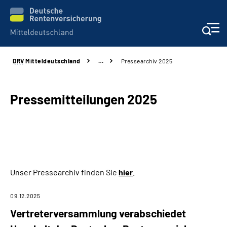
DRV
Mitteldeutschland
…
Pressearchiv 2025
Aktuelles
Beratung und Kontakt
Pressemitteilungen 2025
Formulare
Karriere
Unser Pressearchiv finden Sie
hier
.
Presse
09.12.2025
Über uns
Vertreterversammlung verabschiedet