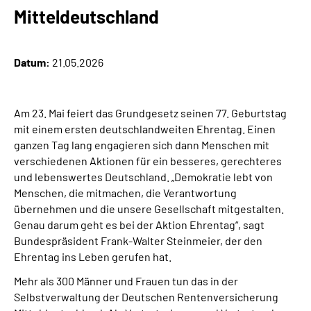
Online-Services
Mitteldeutschland
Inhalte in Gebärdensprache (DGS)
Datum:
21.05.2026
Leichte Sprache
Am 23. Mai feiert das Grundgesetz seinen 77. Geburtstag
Suche
mit einem ersten deutschlandweiten Ehrentag. Einen
ganzen Tag lang engagieren sich dann Menschen mit
verschiedenen Aktionen für ein besseres, gerechteres
und lebenswertes Deutschland. „Demokratie lebt von
Mein Kundenportal
Menschen, die mitmachen, die Verantwortung
übernehmen und die unsere Gesellschaft mitgestalten.
Genau darum geht es bei der Aktion Ehrentag“, sagt
Bundespräsident Frank-Walter Steinmeier, der den
Ehrentag ins Leben gerufen hat.
Mehr als 300 Männer und Frauen tun das in der
Selbstverwaltung der Deutschen Rentenversicherung