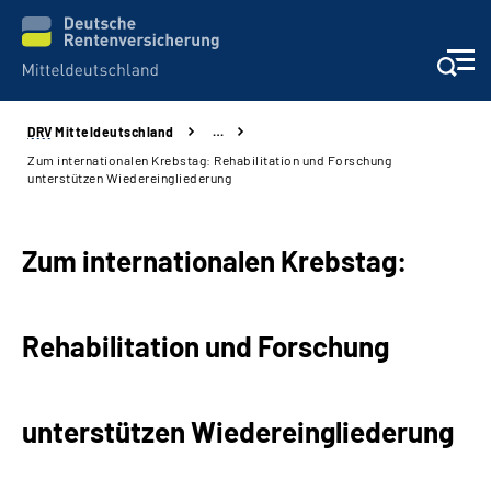
DRV
Mitteldeutschland
…
Aktuelles
Zum internationalen Krebstag: Rehabilitation und Forschung
unterstützen Wiedereingliederung
Beratung und Kontakt
Zum internationalen Krebstag:
Formulare
Karriere
Rehabilitation und Forschung
Presse
unterstützen Wiedereingliederung
Über uns