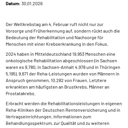
Datum:
30.01.2026
Online-Services
Inhalte in Gebärdensprache (DGS)
Der Weltkrebstag am 4. Februar ruft nicht nur zur
Vorsorge und Früherkennung auf, sondern rückt auch die
Leichte Sprache
Bedeutung der Rehabilitation und Nachsorge für
Menschen mit einer Krebserkrankung in den Fokus.
Suche
2024 haben in Mitteldeutschland 19.953 Menschen eine
onkologische Rehabilitation abgeschlossen (in Sachsen
waren es 9.780, in Sachsen-Anhalt 4.978 und in Thüringen
5.195). 9.671 der Reha-Leistungen wurden von Männern in
Mein Kundenportal
Anspruch genommen, 10.282 von Frauen. Letztere
erkrankten am häufigsten an Brustkrebs, Männer an
Prostatakrebs.
Erbracht werden die Rehabilitationsleistungen in eigenen
Reha-Kliniken der Deutschen Rentenversicherung und in
Vertragseinrichtungen. Informationen zum
Behandlungsspektrum, zur Qualität und zu weiteren