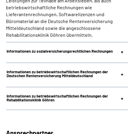
Leistungen zur Teilhabe am Arbeitsleben, als auch
Online-Services
betriebswirtschaftliche Rechnungen wie
Lieferantenrechnungen, Softwarelizenzen und
Büromaterial an die Deutsche Rentenversicherung
Inhalte in Gebärdensprache (DGS)
Mitteldeutschland sowie die angeschlossene
Rehabilitationsklinik Göhren übermitteln.
Leichte Sprache
Informationen zu sozialversicherungsrechtlichen Rechnungen
Suche
Informationen zu betriebswirtschaftlichen Rechnungen der
Deutschen Rentenversicherung Mitteldeutschland
Mein Kundenportal
Informationen zu betriebswirtschaftlichen Rechnungen der
Rehabilitationsklinik Göhren
Ansprechpartner