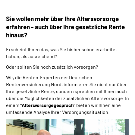
Online-Services
Sie wollen mehr über Ihre Altersvorsorge
Inhalte in Gebärdensprache (DGS)
erfahren - auch über Ihre gesetzliche Rente
hinaus?
Leichte Sprache
Erscheint Ihnen das, was Sie bisher schon erarbeitet
Suche
haben, als ausreichend?
Oder sollten Sie noch zusätzlich vorsorgen?
Wir, die Renten-Experten der Deutschen
Mein Kundenportal
Rentenversicherung Nord, informieren Sie nicht nur über
Ihre gesetzliche Rente, sondern sprechen mit Ihnen auch
über die Möglichkeiten der zusätzlichen Altersvorsorge. In
einem
"Altersvorsorgegespräch"
bieten wir Ihnen eine
umfassende Analyse Ihrer Versorgungssituation.