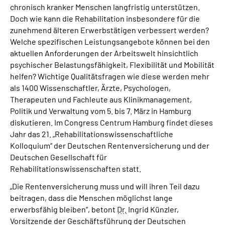
chronisch kranker Menschen langfristig unterstützen.
Online-Services
Doch wie kann die Rehabilitation insbesondere für die
zunehmend älteren Erwerbstätigen verbessert werden?
Inhalte in Gebärdensprache (DGS)
Welche spezifischen Leistungsangebote können bei den
aktuellen Anforderungen der Arbeitswelt hinsichtlich
Leichte Sprache
psychischer Belastungsfähigkeit, Flexibilität und Mobilität
helfen? Wichtige Qualitätsfragen wie diese werden mehr
als 1400 Wissenschaftler, Ärzte, Psychologen,
Suche
Therapeuten und Fachleute aus Klinikmanagement,
Politik und Verwaltung vom 5. bis 7. März in Hamburg
diskutieren. Im Congress Centrum Hamburg findet dieses
Mein Kundenportal
Jahr das 21. „Rehabilitationswissenschaftliche
Kolloquium“ der Deutschen Rentenversicherung und der
Deutschen Gesellschaft für
Rehabilitationswissenschaften statt.
„Die Rentenversicherung muss und will ihren Teil dazu
beitragen, dass die Menschen möglichst lange
erwerbsfähig bleiben“, betont
Dr.
Ingrid Künzler,
Vorsitzende der Geschäftsführung der Deutschen