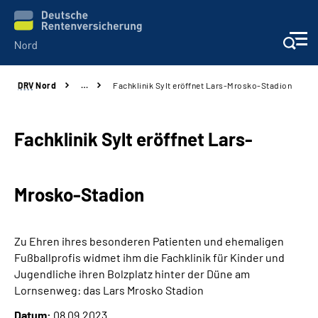
DRV
Nord
…
Fachklinik Sylt eröffnet Lars-Mrosko-Stadion
Aktuelles
Services
Fachklinik Sylt eröffnet Lars-
Beratung und Kontakt
Mrosko-Stadion
Presse
Zu Ehren ihres besonderen Patienten und ehemaligen
Karriere
Fußballprofis widmet ihm die Fachklinik für Kinder und
Jugendliche ihren Bolzplatz hinter der Düne am
Über uns
Lornsenweg: das Lars Mrosko Stadion
Datum:
08.09.2023