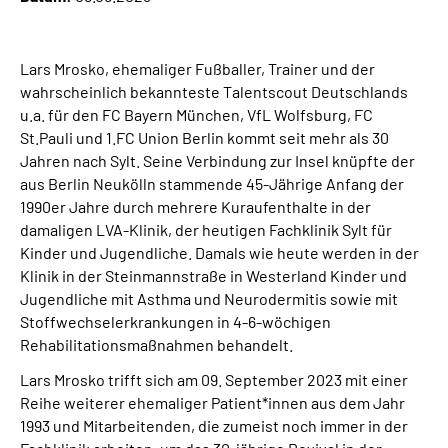
Online-Services
Lars Mrosko, ehemaliger Fußballer, Trainer und der
Inhalte in Gebärdensprache (DGS)
wahrscheinlich bekannteste Talentscout Deutschlands
u.a. für den FC Bayern München, VfL Wolfsburg, FC
Leichte Sprache
St.Pauli und 1.FC Union Berlin kommt seit mehr als 30
Jahren nach Sylt. Seine Verbindung zur Insel knüpfte der
Suche
aus Berlin Neukölln stammende 45-Jährige Anfang der
1990er Jahre durch mehrere Kuraufenthalte in der
damaligen LVA-Klinik, der heutigen Fachklinik Sylt für
Kinder und Jugendliche. Damals wie heute werden in der
Mein Kundenportal
Klinik in der Steinmannstraße in Westerland Kinder und
Jugendliche mit Asthma und Neurodermitis sowie mit
Stoffwechselerkrankungen in 4-6-wöchigen
Rehabilitationsmaßnahmen behandelt.
Lars Mrosko trifft sich am 09. September 2023 mit einer
Reihe weiterer ehemaliger Patient*innen aus dem Jahr
1993 und Mitarbeitenden, die zumeist noch immer in der