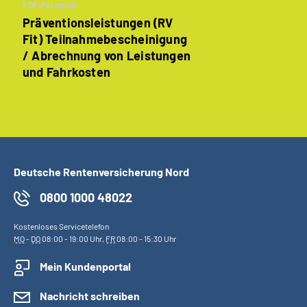
PDF-Formular
Präventionsleistungen (RV
Fit) Teilnahmebescheinigung
/ Abrechnung von Leistungen
und Fahrkosten
Deutsche Rentenversicherung Nord
0800 1000 48022
Kostenloses Servicetelefon
MO
-
DO
08:00 - 19:00 Uhr,
FR
08:00 - 15:30 Uhr
Mein Kundenportal
Nachricht schreiben