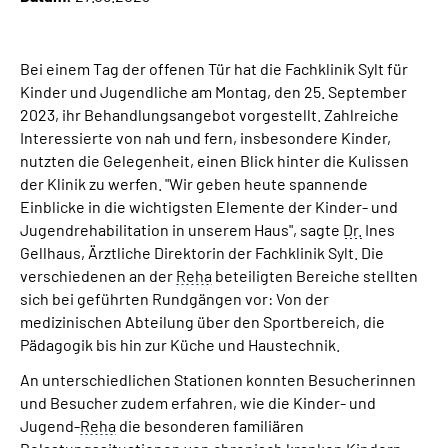
Online-Services
Bei einem Tag der offenen Tür hat die Fachklinik Sylt für
Inhalte in Gebärdensprache (DGS)
Kinder und Jugendliche am Montag, den 25. September
2023, ihr Behandlungsangebot vorgestellt. Zahlreiche
Leichte Sprache
Interessierte von nah und fern, insbesondere Kinder,
nutzten die Gelegenheit, einen Blick hinter die Kulissen
Suche
der Klinik zu werfen. "Wir geben heute spannende
Einblicke in die wichtigsten Elemente der Kinder- und
Jugendrehabilitation in unserem Haus", sagte
Dr.
Ines
Gellhaus, Ärztliche Direktorin der Fachklinik Sylt. Die
Mein Kundenportal
verschiedenen an der
Reha
beteiligten Bereiche stellten
sich bei geführten Rundgängen vor: Von der
medizinischen Abteilung über den Sportbereich, die
Pädagogik bis hin zur Küche und Haustechnik.
An unterschiedlichen Stationen konnten Besucherinnen
und Besucher zudem erfahren, wie die Kinder- und
Jugend-
Reha
die besonderen familiären