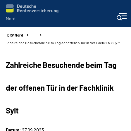
DRV
Nord
…
Aktuelles
Zahlreiche Besuchende beim Tag der offenen Tür in der Fachklinik Sylt
Services
Zahlreiche Besuchende beim Tag
Beratung und Kontakt
der offenen Tür in der Fachklinik
Presse
Karriere
Sylt
Über uns
Datum:
27.09.2023