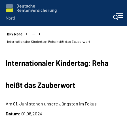
DRV
Nord
…
Aktuelles
Internationaler Kindertag: Reha heißt das Zauberwort
Services
Internationaler Kindertag: Reha
Beratung und Kontakt
heißt das Zauberwort
Presse
Karriere
Am 01. Juni stehen unsere Jüngsten im Fokus
Datum:
01.06.2024
Über uns