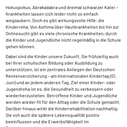
Online-Services
Hokuspokus, Abrakadabra und dreimal schwarzer Kater –
Krankheiten lassen sich leider nicht so einfach
Inhalte in Gebärdensprache (DGS)
wegzaubern. Doch es gibt wirkungsvolle Hilfe: die
Kinderreha. Von Asthma über Hautkrankheiten bis hin zur
Onlinesucht gibt es viele chronische Krankheiten, durch
Leichte Sprache
die Kinder und Jugendliche nicht regelmäßig in die Schule
gehen können.
Suche
Dabei sind die Kinder unsere Zukunft. Sie frühzeitig auch
bei ihrer schulischen Bildung oder Ausbildung zu
unterstützen, ist ein zentrales Anliegen der Deutschen
Mein Kundenportal
Rentenversicherung – am Internationalen Kindertag (01.
Juni) und an jedem anderen Tag. Ziel einer Kinder- oder
Jugendreha ist es, die Gesundheit zu verbessern oder
wiederherzustellen. Betroffene Kinder und Jugendliche
werden wieder fit für den Alltag oder die Schule gemacht.
Darüber hinaus wirkt die Kinderrehabilitation nachhaltig:
Sie soll auch die spätere Lebensqualität positiv
beeinflussen und die Erwerbsfähigkeit im