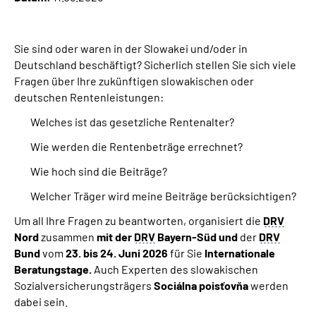
Online-Services
Sie sind oder waren in
der Slowakei
und/oder in
Inhalte in Gebärdensprache (DGS)
Deutschland beschäftigt? Sicherlich stellen Sie sich viele
Fragen über Ihre zukünftigen slowakischen oder
Leichte Sprache
deutschen Rentenleistungen:
Welches ist das gesetzliche Rentenalter?
Suche
Wie werden die Rentenbeträge errechnet?
Wie hoch sind die Beiträge?
Mein Kundenportal
Welcher Träger wird meine Beiträge berücksichtigen?
Um all Ihre Fragen zu beantworten, organisiert die
DRV
Nord
zusammen
mit der
DRV
Bayern-Süd und
der
DRV
Bund
vom
23.
bis 24. Juni 2026
für Sie
Internationale
Beratungstage
.
Auch Experten des slowakischen
Sozialversicherungsträgers
Sociálna poisťovňa
werden
dabei sein.