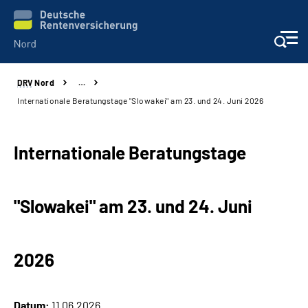
DRV
Nord
…
Aktuelles
Internationale Beratungstage "Slowakei" am 23. und 24. Juni 2026
Services
Internationale Beratungstage
Beratung und Kontakt
"Slowakei" am 23. und 24. Juni
Presse
Karriere
2026
Über uns
Datum:
11.06.2026