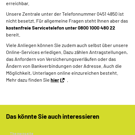
erreichbar.
Online-Services
Unsere Zentrale unter der Telefonnummer 0451 4850 ist
nicht besetzt. Für allgemeine Fragen steht Ihnen aber das
Inhalte in Gebärdensprache (DGS)
kostenfreie Servicetelefon unter 0800 1000 480 22
bereit.
Leichte Sprache
Viele Anliegen können Sie zudem auch selbst über unsere
Online-Services erledigen. Dazu zählen Antragstellungen,
Suche
das Anfordern von Versicherungsverläufen oder das
Ändern von Bankverbindungen oder Adresse. Auch die
Möglichkeit, Unterlagen online einzureichen besteht.
Mehr dazu finden Sie
hier
.
Mein Kundenportal
Das könnte Sie auch interessieren
Themenseite