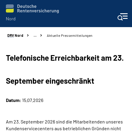
DRV
Nord
…
Aktuelle Pressemitteilungen
Aktuelles
Services
Telefonische Erreichbarkeit am 23.
Beratung und Kontakt
September eingeschränkt
Presse
Datum:
15.07.2026
Karriere
Über uns
Am 23. September 2026 sind die Mitarbeitenden unseres
Kundenservicecenters aus betrieblichen Gründen nicht