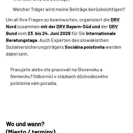
Welcher Träger wird meine Beiträge berücksichtigen?
Um all Ihre Fragen zu beantworten, organisiert die
DRV
Nord
zusammen
mit der
DRV
Bayern-Süd und
der
DRV
Bund
vom
23.
bis 24. Juni 2026
für Sie
Internationale
Beratungstage
.
Auch Experten des slowakischen
Sozialversicherungsträgers
Sociálna poisťovňa
werden
dabei sein.
Pracujete alebo ste pracovali na Slovensku a
Nemecku? Odborníci v otázkach dôchodkového
poistenia vám poradia.
Wo und wann?
(Miesto / termíny)