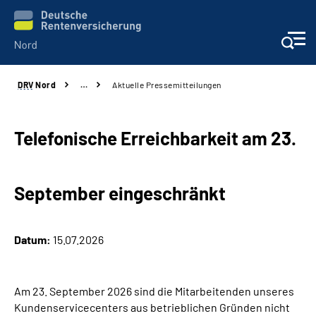
DRV
Nord
…
Aktuelle Pressemitteilungen
Aktuelles
Services
Telefonische Erreichbarkeit am 23.
Beratung und Kontakt
September eingeschränkt
Presse
Datum:
15.07.2026
Karriere
Über uns
Am 23. September 2026 sind die Mitarbeitenden unseres
Kundenservicecenters aus betrieblichen Gründen nicht