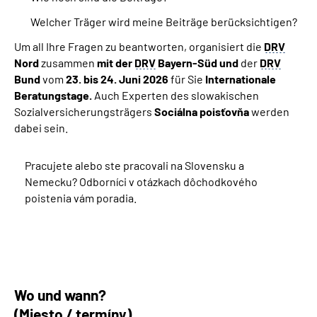
Welcher Träger wird meine Beiträge berücksichtigen?
Um all Ihre Fragen zu beantworten, organisiert die
DRV
Nord
zusammen
mit der
DRV
Bayern-Süd und
der
DRV
Bund
vom
23.
bis 24. Juni 2026
für Sie
Internationale
Beratungstage
.
Auch Experten des slowakischen
Sozialversicherungsträgers
Sociálna poisťovňa
werden
dabei sein.
Pracujete alebo ste pracovali na Slovensku a
Nemecku? Odborníci v otázkach dôchodkového
poistenia vám poradia.
Wo und wann?
(Miesto / termíny)