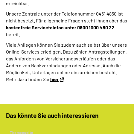
erreichbar.
Online-Services
Unsere Zentrale unter der Telefonnummer 0451 4850 ist
nicht besetzt. Für allgemeine Fragen steht Ihnen aber das
Inhalte in Gebärdensprache (DGS)
kostenfreie Servicetelefon unter 0800 1000 480 22
bereit.
Leichte Sprache
Viele Anliegen können Sie zudem auch selbst über unsere
Online-Services erledigen. Dazu zählen Antragstellungen,
Suche
das Anfordern von Versicherungsverläufen oder das
Ändern von Bankverbindungen oder Adresse. Auch die
Möglichkeit, Unterlagen online einzureichen besteht.
Mehr dazu finden Sie
hier
.
Mein Kundenportal
Das könnte Sie auch interessieren
Themenseite