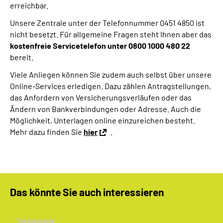
erreichbar.
Online-Services
Unsere Zentrale unter der Telefonnummer 0451 4850 ist
nicht besetzt. Für allgemeine Fragen steht Ihnen aber das
Inhalte in Gebärdensprache (DGS)
kostenfreie Servicetelefon unter 0800 1000 480 22
bereit.
Leichte Sprache
Viele Anliegen können Sie zudem auch selbst über unsere
Online-Services erledigen. Dazu zählen Antragstellungen,
Suche
das Anfordern von Versicherungsverläufen oder das
Ändern von Bankverbindungen oder Adresse. Auch die
Möglichkeit, Unterlagen online einzureichen besteht.
Mehr dazu finden Sie
hier
.
Mein Kundenportal
Das könnte Sie auch interessieren
Themenseite