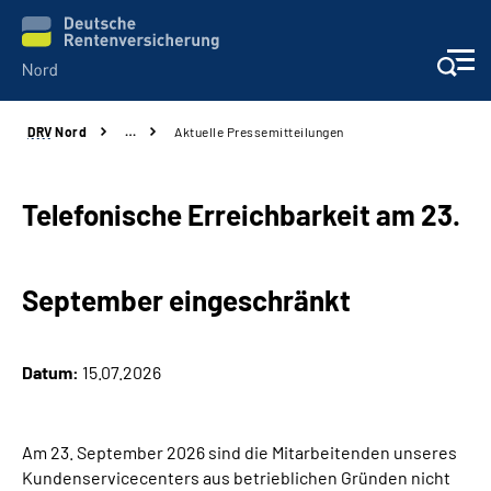
DRV
Nord
…
Aktuelle Pressemitteilungen
Aktuelles
Services
Telefonische Erreichbarkeit am 23.
Beratung und Kontakt
September eingeschränkt
Presse
Datum:
15.07.2026
Karriere
Über uns
Am 23. September 2026 sind die Mitarbeitenden unseres
Kundenservicecenters aus betrieblichen Gründen nicht