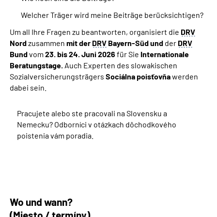
Welcher Träger wird meine Beiträge berücksichtigen?
Um all Ihre Fragen zu beantworten, organisiert die
DRV
Nord
zusammen
mit der
DRV
Bayern-Süd und
der
DRV
Bund
vom
23.
bis 24. Juni 2026
für Sie
Internationale
Beratungstage
.
Auch Experten des slowakischen
Sozialversicherungsträgers
Sociálna poisťovňa
werden
dabei sein.
Pracujete alebo ste pracovali na Slovensku a
Nemecku? Odborníci v otázkach dôchodkového
poistenia vám poradia.
Wo und wann?
(Miesto / termíny)