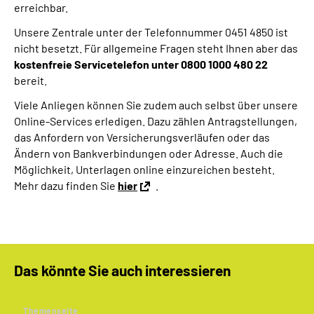
erreichbar.
Online-Services
Unsere Zentrale unter der Telefonnummer 0451 4850 ist
nicht besetzt. Für allgemeine Fragen steht Ihnen aber das
Inhalte in Gebärdensprache (DGS)
kostenfreie Servicetelefon unter 0800 1000 480 22
bereit.
Leichte Sprache
Viele Anliegen können Sie zudem auch selbst über unsere
Online-Services erledigen. Dazu zählen Antragstellungen,
Suche
das Anfordern von Versicherungsverläufen oder das
Ändern von Bankverbindungen oder Adresse. Auch die
Möglichkeit, Unterlagen online einzureichen besteht.
Mehr dazu finden Sie
hier
.
Mein Kundenportal
Das könnte Sie auch interessieren
Themenseite