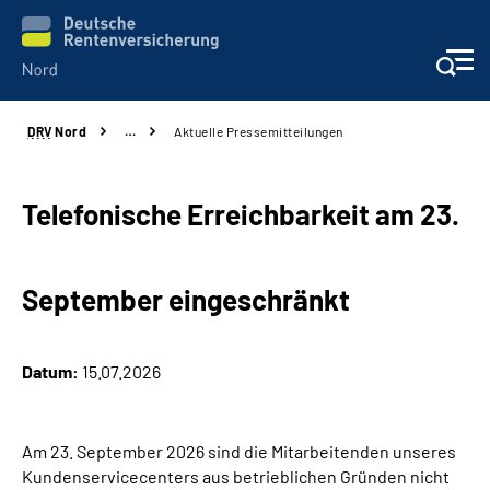
DRV
Nord
…
Aktuelle Pressemitteilungen
Aktuelles
Services
Telefonische Erreichbarkeit am 23.
Beratung und Kontakt
September eingeschränkt
Presse
Datum:
15.07.2026
Karriere
Über uns
Am 23. September 2026 sind die Mitarbeitenden unseres
Kundenservicecenters aus betrieblichen Gründen nicht