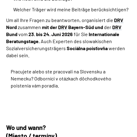
Welcher Träger wird meine Beiträge berücksichtigen?
Um all Ihre Fragen zu beantworten, organisiert die
DRV
Nord
zusammen
mit der
DRV
Bayern-Süd und
der
DRV
Bund
vom
23.
bis 24. Juni 2026
für Sie
Internationale
Beratungstage
.
Auch Experten des slowakischen
Sozialversicherungsträgers
Sociálna poisťovňa
werden
dabei sein.
Pracujete alebo ste pracovali na Slovensku a
Nemecku? Odborníci v otázkach dôchodkového
poistenia vám poradia.
Wo und wann?
(Miesto / termíny)