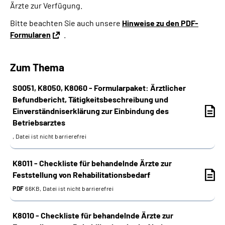
Ärzte zur Verfügung.
Online-Services
Bitte beachten Sie auch unsere
Hinweise zu den PDF-
Formularen
.
Inhalte in Gebärdensprache (DGS)
Leichte Sprache
Zum Thema
S0051, K8050, K8060 - Formularpaket: Ärztlicher
Suche
Befundbericht, Tätigkeitsbeschreibung und
Einverständniserklärung zur Einbindung des
Betriebsarztes
Mein Kundenportal
, Datei ist nicht barrierefrei
K8011 - Checkliste für behandelnde Ärzte zur
Feststellung von Rehabilitationsbedarf
PDF
66KB, Datei ist nicht barrierefrei
K8010 - Checkliste für behandelnde Ärzte zur