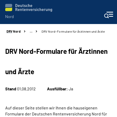
DRV
Nord
…
DRV Nord-Formulare für Ärztinnen und Ärzte
Aktuelles
Services
DRV Nord-Formulare für Ärztinnen
Beratung und Kontakt
und Ärzte
Presse
Stand
01.08.2012
Ausfüllbar:
Ja
Karriere
Über uns
Auf dieser Seite stellen wir Ihnen die hauseigenen
Formulare der Deutschen Rentenversicherung Nord für