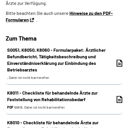
Ärzte zur Verfügung.
Online-Services
Bitte beachten Sie auch unsere
Hinweise zu den PDF-
Formularen
.
Inhalte in Gebärdensprache (DGS)
Leichte Sprache
Zum Thema
S0051, K8050, K8060 - Formularpaket: Ärztlicher
Suche
Befundbericht, Tätigkeitsbeschreibung und
Einverständniserklärung zur Einbindung des
Betriebsarztes
Mein Kundenportal
, Datei ist nicht barrierefrei
K8011 - Checkliste für behandelnde Ärzte zur
Feststellung von Rehabilitationsbedarf
PDF
66KB, Datei ist nicht barrierefrei
K8010 - Checkliste für behandelnde Ärzte zur