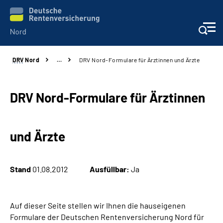
DRV
Nord
…
DRV Nord-Formulare für Ärztinnen und Ärzte
Aktuelles
Services
DRV Nord-Formulare für Ärztinnen
Beratung und Kontakt
und Ärzte
Presse
Stand
01.08.2012
Ausfüllbar:
Ja
Karriere
Über uns
Auf dieser Seite stellen wir Ihnen die hauseigenen
Formulare der Deutschen Rentenversicherung Nord für