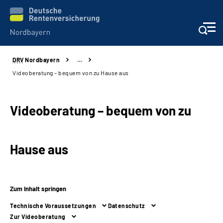
DRV
Nordbayern
…
Online-Services
Videoberatung – bequem von zu Hause aus
Services
Videoberatung – bequem von zu
Beratung und Kontakt
Hause aus
Reha-Kliniken
Presse und Experten
Zum Inhalt springen
Karriere
Technische Voraussetzungen
Datenschutz
Zur Videoberatung