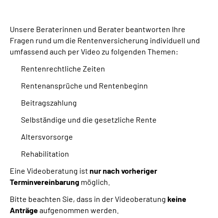
Über uns
Unsere Beraterinnen und Berater beantworten Ihre
Inhalte in Gebärdensprache (DGS)
Fragen rund um die Rentenversicherung individuell und
umfassend auch per Video zu folgenden Themen:
Leichte Sprache
Rentenrechtliche Zeiten
Rentenansprüche und Rentenbeginn
Suche
Beitragszahlung
Selbständige und die gesetzliche Rente
Mein Kundenportal
Altersvorsorge
Rehabilitation
Eine Videoberatung ist
nur nach vorheriger
Terminvereinbarung
möglich.
Bitte beachten Sie, dass in der Videoberatung
keine
Anträge
aufgenommen werden.